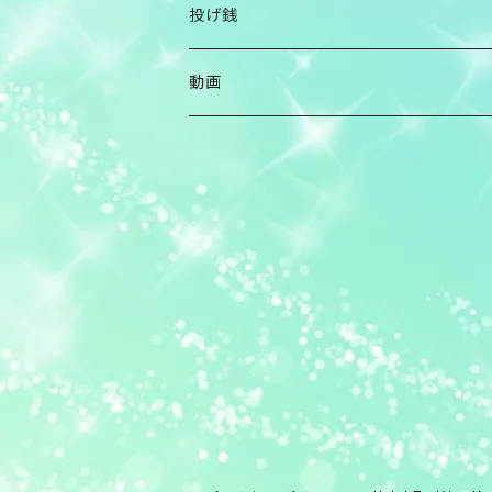
投げ銭
その他
動画
ハラサトコさん写真展に投げ銭