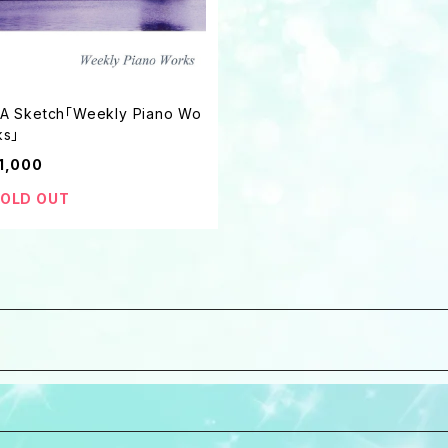
A Sketch「Weekly Piano Wo
ks」
1,000
OLD OUT