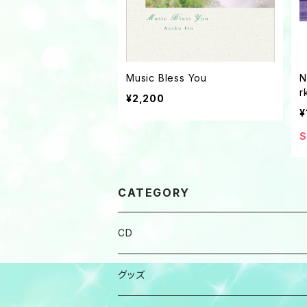
Music Bless You
N
r
¥2,200
¥
S
CATEGORY
CD
グッズ