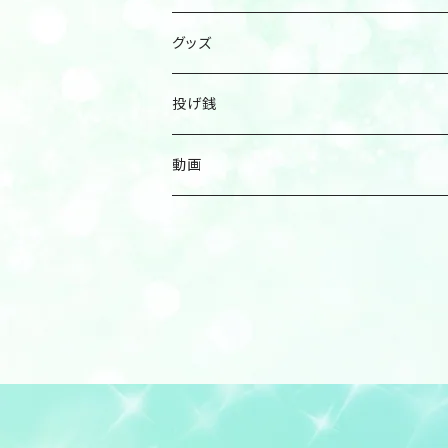
グッズ
投げ銭
その他
動画
ハラサトコさん写真展に投げ銭